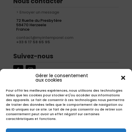
Nous contacter
> Envoyer un message
72 Ruelle du Presbytère
59470 Herzeele
France
contact@myintemporel.com
+33 6 17 58 65 95
Suivez-nous
Gérer le consentement
aux cookies
Newsletter
Pour offrir les meilleures expériences, nous utilisons des technologies
telles que les cookies pour stocker et/ou accéder aux informations
Inscrivez-vous à notre newsletter pour recevoir nos offres
des appareils. Le fait de consentir à ces technologies nous permettra
exclusives.
de traiter des données telles que le comportement de navigation ou
les ID uniques sur ce site. Le fait de ne pas consentir ou de retirer son
consentement peut avoir un effet négatif sur certaines
caractéristiques et fonctions.
S'inscrire