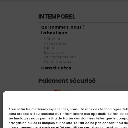
INTEMPOREL
Qui sommes-nous ?
La boutique
Vêtements
Accessoires
Bijoux
Décoration
Outlet à petit prix
Carte Cadeau
Conseils déco
Paiement sécurisé
Pour offrir les meilleures expériences, nous utilisons des technologies tel
pour stocker et/ou accéder aux informations des appareils. Le fait de c
technologies nous permettra de traiter des données telles que le comp
navigation ou les ID uniques sur ce site. Le fait de ne pas consentir ou de
consentement peut avoir un effet négatif sur certaines caractéristiques 