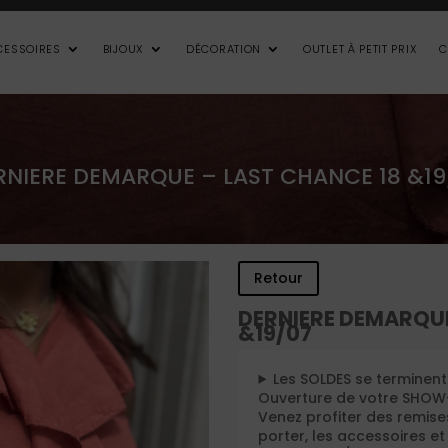
CESSOIRES
BIJOUX
DÉCORATION
OUTLET À PETIT PRIX
C
RNIERE DEMARQUE – LAST CHANCE 18 &19
Retour
DERNIERE DEMARQUE
&19/07
Les SOLDES se terminent
Ouverture de votre SHO
Venez profiter des remise
porter, les accessoires et