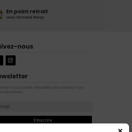
En point retrait
avec Mondial Relay
uivez-nous
ewsletter
crivez-vous à notre newsletter pour recevoir nos
es exclusives.
S'inscrire