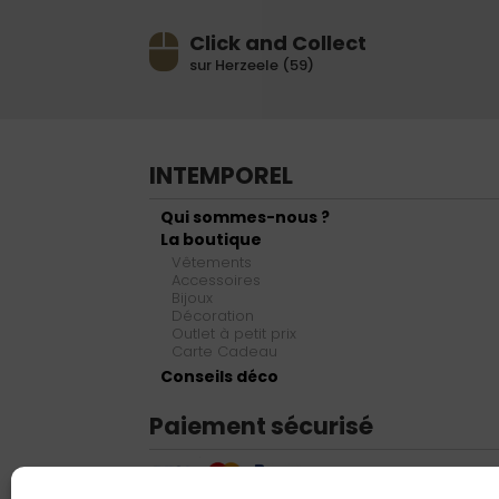
Click and Collect
sur Herzeele (59)
INTEMPOREL
Qui sommes-nous ?
La boutique
Vêtements
Accessoires
Bijoux
Décoration
Outlet à petit prix
Carte Cadeau
Conseils déco
Paiement sécurisé