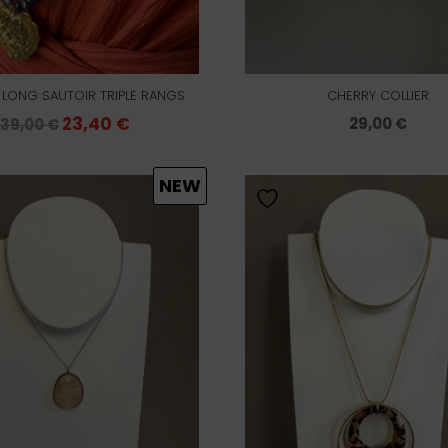
LONG SAUTOIR TRIPLE RANGS
CHERRY COLLIER
Le
23,40
€
Le
29,00
€
39,00
€
prix
prix
initial
actuel
NEW
était :
est :
39,00 €.
23,40 €.