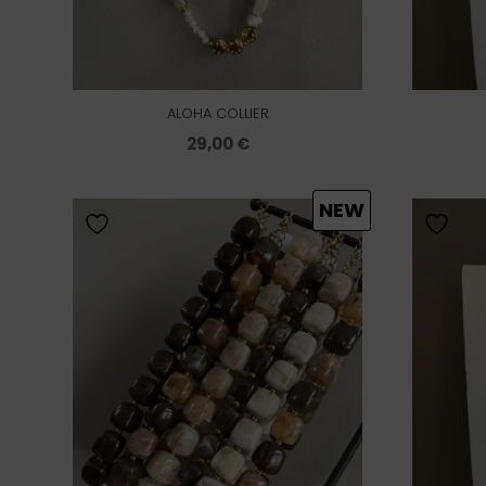
ALOHA COLLIER
29,00
€
NEW