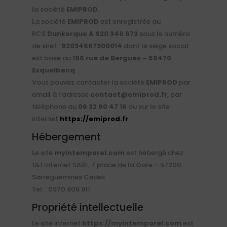
la société
EMIPROD
.
La société
EMIPROD
est enregistrée au
RCS
Dunkerque A 920 346 673
sous le numéro
de siret :
92034667300014
dont le siège social
est basé au
196 rue de Bergues – 59470
Esquelbecq
Vous pouvez contacter la société
EMIPROD
par
email à l’adresse
contact@emiprod.fr
, par
téléphone au
06 32 90 47 16
ou sur le site
internet
https://emiprod.fr
Hébergement
Le site
myintemporel.com
est hébergé chez
1&1 Internet SARL, 7 place de la Gare – 57200
Sarreguemines Cedex
Tel. : 0970 808 911
Propriété intellectuelle
Le site internet
https://
myintemporel.com
est