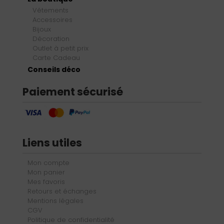
Vêtements
Accessoires
Bijoux
Décoration
Outlet à petit prix
Carte Cadeau
Conseils déco
Paiement sécurisé
Liens utiles
Mon compte
Mon panier
Mes favoris
Retours et échanges
Mentions légales
CGV
Politique de confidentialité