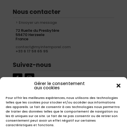
Nous contacter
> Envoyer un message
72 Ruelle du Presbytère
59470 Herzeele
France
contact@myintemporel.com
+33 6 17 58 65 95
Suivez-nous
Gérer le consentement
aux cookies
Newsletter
Pour offrir les meilleures expériences, nous utilisons des technologies
telles que les cookies pour stocker et/ou accéder aux informations
Inscrivez-vous à notre newsletter pour recevoir nos offres
des appareils. Le fait de consentir à ces technologies nous permettra
exclusives.
de traiter des données telles que le comportement de navigation ou
les ID uniques sur ce site. Le fait de ne pas consentir ou de retirer son
consentement peut avoir un effet négatif sur certaines
caractéristiques et fonctions.