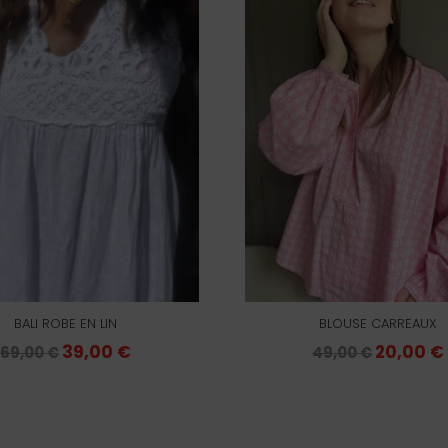
BALI ROBE EN LIN
BLOUSE CARREAUX
Le
39,00
€
Le
Le
20,00
€
69,00
€
49,00
€
prix
prix
prix
initial
actuel
initial
était :
est :
était :