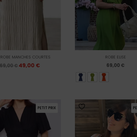
A ROBE MANCHES COURTES
ROBE ELISE
Le
49,00
€
Le
69,00
€
69,00
€
prix
prix
initial
actuel
était :
est :
69,00 €.
49,00 €.
PETIT PRIX
PE