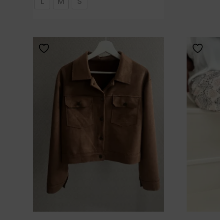
L
M
S
59,00 €.
47,20 €.