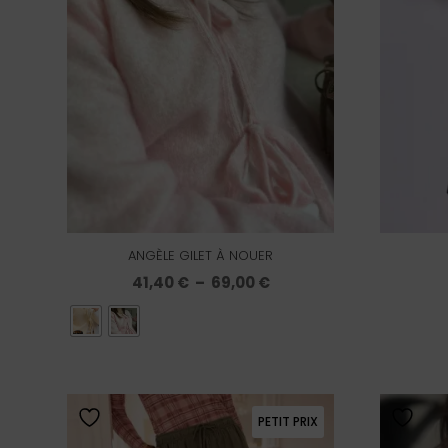
ANGÈLE GILET À NOUER
Plage
41,40
€
–
69,00
€
de
prix :
41,40 €
à
69,00 €
PETIT PRIX