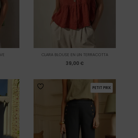
IVE
CLARA BLOUSE EN LIN TERRACOTTA
Le
39,00
€
prix
actuel
PETIT PRIX
est :
35,00 €.