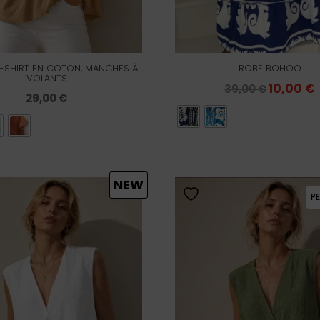
-SHIRT EN COTON, MANCHES À
ROBE BOHOO
VOLANTS
Le
10,00
€
39,00
€
29,00
€
prix
initial
était :
e
39,00 €.
1
NEW
PE