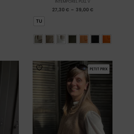
INTEMPOREL PULL V
Plage
27,30
€
–
39,00
€
de
TU
prix :
27,30 €
à
39,00 €
PETIT PRIX