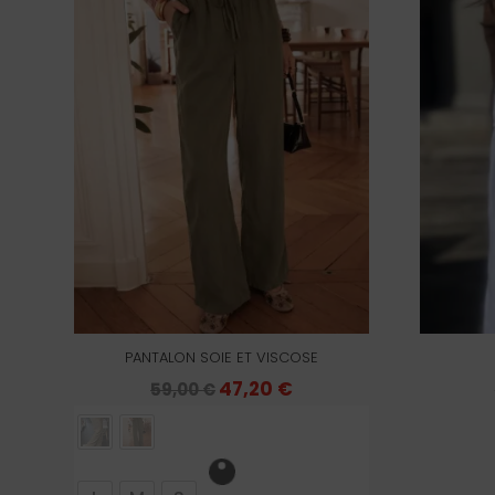
PANTALON SOIE ET VISCOSE
Le
47,20
€
Le
59,00
€
prix
prix
initial
actuel
était :
est :