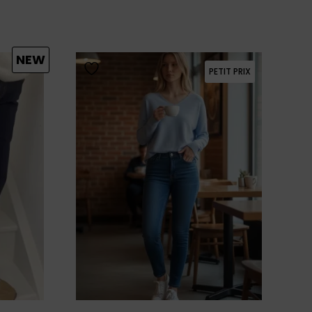
20,00 €.
59,00 €.
41,30 €.
NEW
PETIT PRIX