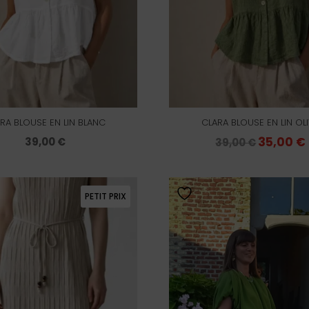
RA BLOUSE EN LIN BLANC
CLARA BLOUSE EN LIN OL
Le
35,00
€
39,00
€
39,00
€
prix
initial
PETIT PRIX
était :
39,00 €.