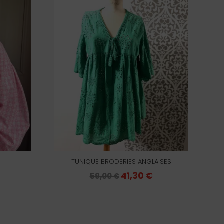
TUNIQUE BRODERIES ANGLAISES
Le
Le
41,30
€
Le
59,00
€
prix
prix
prix
actuel
initial
actuel
est :
était :
est :