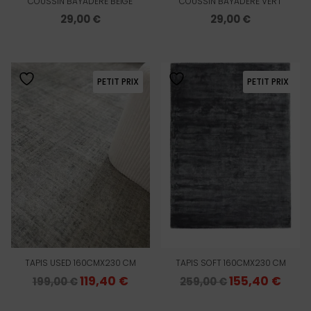
COUSSIN BAYADÈRE BEIGE
COUSSIN BAYADÈRE VERT
29,00
€
29,00
€
PETIT PRIX
PETIT PRIX
TAPIS USED 160CMX230 CM
TAPIS SOFT 160CMX230 CM
Le
119,40
€
Le
Le
155,40
€
Le
199,00
€
259,00
€
prix
prix
prix
prix