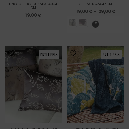
TERRACOTTA COUSSINS 40X40
COUSSIN 45X45CM
CM
Plage
19,00
€
–
29,00
€
19,00
€
de
prix :
19,00 
à
29,00
PETIT PRIX
PETIT PRIX