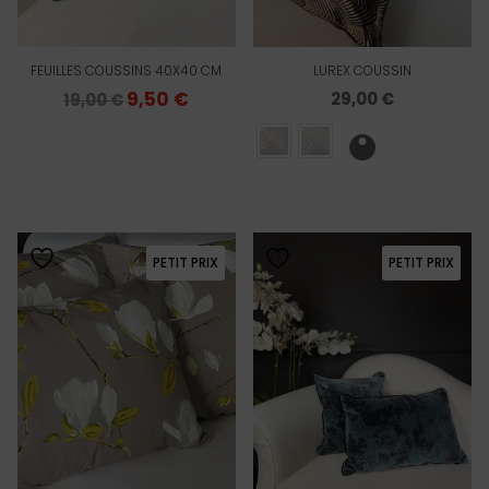
FEUILLES COUSSINS 40X40 CM
LUREX COUSSIN
Le
9,50
€
Le
29,00
€
19,00
€
prix
prix
initial
actuel
était :
est :
19,00 €.
9,50 €.
PETIT PRIX
PETIT PRIX