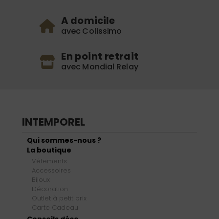
A domicile
avec Colissimo
En point retrait
avec Mondial Relay
INTEMPOREL
Qui sommes-nous ?
La boutique
Vêtements
Accessoires
Bijoux
Décoration
Outlet à petit prix
Carte Cadeau
Conseils déco