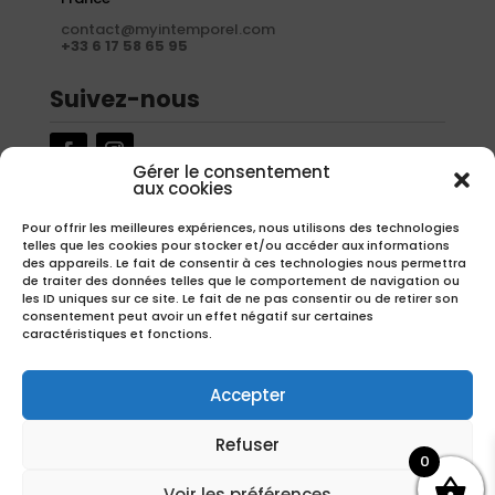
contact@myintemporel.com
+33 6 17 58 65 95
Suivez-nous
Gérer le consentement
aux cookies
Newsletter
Pour offrir les meilleures expériences, nous utilisons des technologies
telles que les cookies pour stocker et/ou accéder aux informations
Inscrivez-vous à notre newsletter pour recevoir nos offres
des appareils. Le fait de consentir à ces technologies nous permettra
exclusives.
de traiter des données telles que le comportement de navigation ou
les ID uniques sur ce site. Le fait de ne pas consentir ou de retirer son
consentement peut avoir un effet négatif sur certaines
caractéristiques et fonctions.
S'inscrire
Accepter
Refuser
0
Copyright – Réalisation
EMIPROD
Voir les préférences