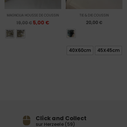
MAGNOLIA HOUSSE DE COUSSIN
TIE & DIE COUSSIN
Le
5,00
€
Le
20,00
€
19,00
€
prix
prix
initial
actuel
était :
est :
40X60cm
45X45cm
19,00 €.
5,00 €.
Click and Collect
sur Herzeele (59)