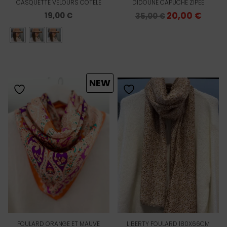
CASQUETTE VELOURS CÔTELÉ
DIDOUNE CAPUCHE ZIPÉE
Le
20,00
€
Le
19,00
€
35,00
€
prix
prix
initial
actue
était :
est :
35,00 €.
20,00 
NEW
FOULARD ORANGE ET MAUVE
LIBERTY FOULARD 180X66CM