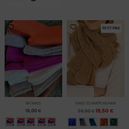
PETIT PRIX
MITAINES
SWEET ÉCHARPE MOHAIR
Le
19,50
€
Le
15,00
€
39,00
€
prix
prix
initial
actuel