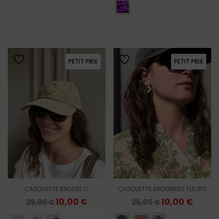
était :
est :
39,00 €.
19,50 €
PETIT PRIX
PETIT PRIX
CASQUETTE BRODÉE C
CASQUETTE BRODERIES FLEURS
Le
10,00
€
Le
Le
10,00
€
Le
25,00
€
25,00
€
prix
prix
prix
prix