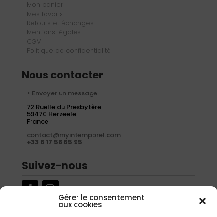
Mon panier
Mes favoris
Retours et échanges
Mentions légales
CGV
Politique de confidentialité
Nous contacter
> Envoyer un message
72 Ruelle du Presbytère
59470 Herzeele
France
contact@myintemporel.com
+33 6 17 58 65 95
Suivez-nous
Gérer le consentement
aux cookies
Newsletter