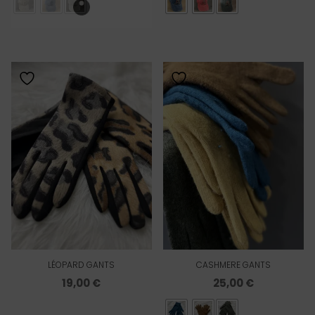
initial
actuel
initial
actue
était :
est :
était :
est :
25,00 €.
10,00 €.
25,00 €.
10,00 €
LÉOPARD GANTS
CASHMERE GANTS
19,00
€
25,00
€