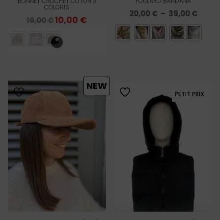
BONNET CROCHET COTON 3
FOULARD BANDANA
COLORIS
Plage
20,00
€
–
39,00
€
Le
10,00
€
Le
19,00
€
de
prix
prix
prix :
initial
actuel
20,00
était :
est :
à
19,00 €.
10,00 €.
39,00
NEW
PETIT PRIX