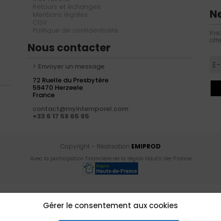
Retours et échanges
N
Mentions légales
CGV
Politique de confidentialité
Ins
offr
Nous contacter
> Envoyer un message
72 Ruelle du Presbytère
59470 Herzeele
France
contact@myintemporel.com
+33 6 17 58 65 95
Copyright – Réalisation
EMIPROD
Avec la participation financière de la région Hauts-de-France
Gérer le consentement aux cookies