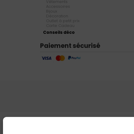
Vêtements
Accessoires
Bijoux
Décoration
Outlet à petit prix
Carte Cadeau
Conseils déco
Paiement sécurisé