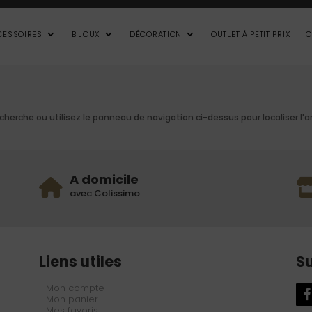
CESSOIRES
BIJOUX
DÉCORATION
OUTLET À PETIT PRIX
C
herche ou utilisez le panneau de navigation ci-dessus pour localiser l'ar
A domicile
avec Colissimo
Liens utiles
S
Mon compte
Mon panier
Mes favoris