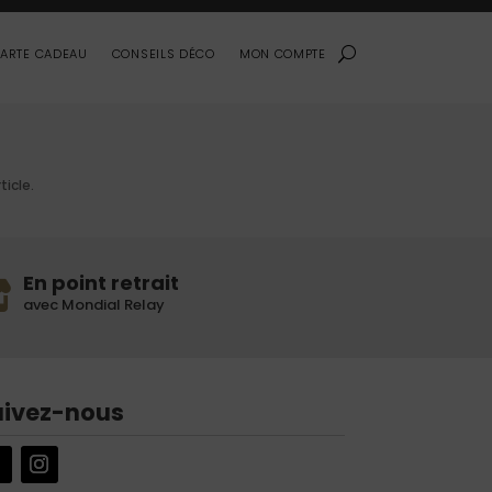
ARTE CADEAU
CONSEILS DÉCO
MON COMPTE
ticle.
En point retrait
avec Mondial Relay
uivez-nous