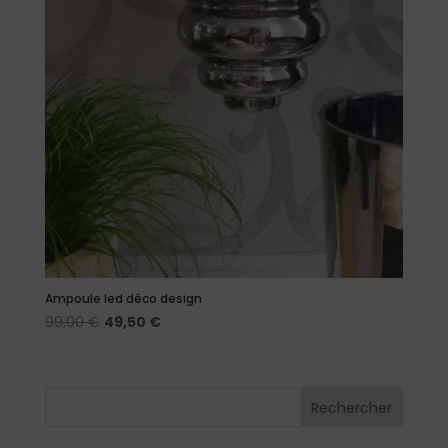
Ampoule led déco design
Le
Le
99,00
€
49,50
€
prix
prix
initial
actuel
était :
est :
Rechercher
99,00 €.
49,50 €.