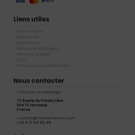
Liens utiles
Mon compte
Mon panier
Mes favoris
Retours et échanges
Mentions légales
CGV
Politique de confidentialité
Nous contacter
> Envoyer un message
72 Ruelle du Presbytère
59470 Herzeele
France
contact@myintemporel.com
+33 6 17 58 65 95