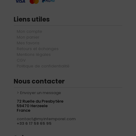
Liens utiles
Mon compte
Mon panier
Mes favoris
Retours et échanges
Mentions légales
CGV
Politique de confidentialité
Nous contacter
> Envoyer un message
72 Ruelle du Presbytère
59470 Herzeele
France
contact@myintemporel.com
+33 6 17 58 65 95