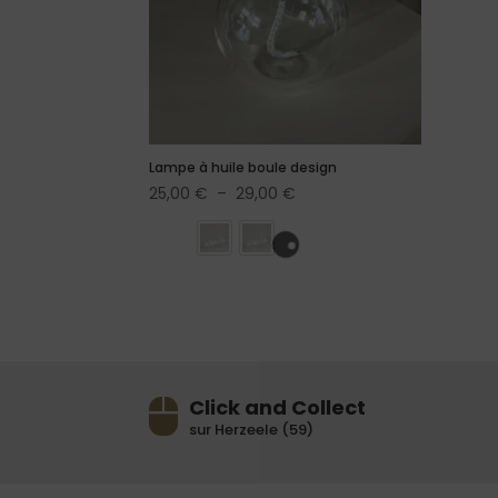
Lampe à huile boule design
Plage
25,00
€
–
29,00
€
de
prix :
25,00 €
à
29,00 €
Click and Collect
sur Herzeele (59)