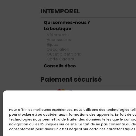
INTEMPOREL
Qui sommes-nous ?
La boutique
Vêtements
Accessoires
Bijoux
Décoration
Outlet à petit prix
Carte Cadeau
Conseils déco
Paiement sécurisé
Pour offrir les meilleures expériences, nous utilisons des technologies tel
pour stocker et/ou accéder aux informations des appareils. Le fait de c
technologies nous permettra de traiter des données telles que le comp
navigation ou les ID uniques sur ce site. Le fait de ne pas consentir ou de
consentement peut avoir un effet négatif sur certaines caractéristiques 