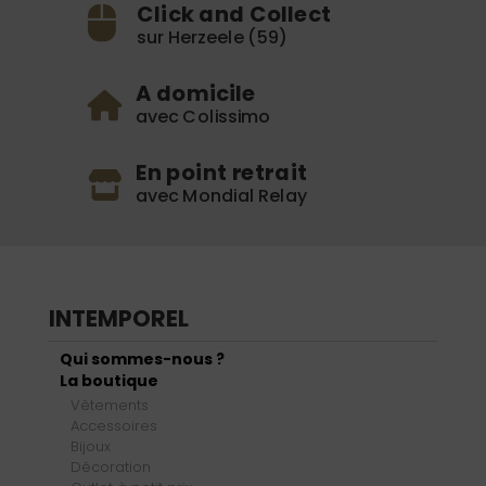
Click and Collect
sur Herzeele (59)
A domicile
avec Colissimo
En point retrait
avec Mondial Relay
INTEMPOREL
Qui sommes-nous ?
La boutique
Vêtements
Accessoires
Bijoux
Décoration