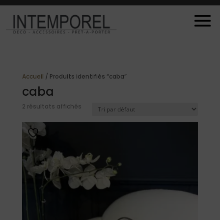
Accueil
/ Produits identifiés “caba”
caba
2 résultats affichés