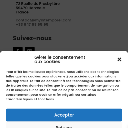
72 Ruelle du Presbytère
59470 Herzeele
France
contact@myintemporel.com
+33 6 17 58 65 95
Suivez-nous
Gérer le consentement
aux cookies
Newsletter
Pour offrir les meilleures expériences, nous utilisons des technologies
telles que les cookies pour stocker et/ou accéder aux informations
Inscrivez-vous à notre newsletter pour recevoir nos offres
des appareils. Le fait de consentir à ces technologies nous permettra
exclusives.
de traiter des données telles que le comportement de navigation ou
les ID uniques sur ce site. Le fait de ne pas consentir ou de retirer son
consentement peut avoir un effet négatif sur certaines
caractéristiques et fonctions.
S'inscrire
Accepter
Refuser