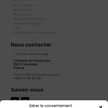
Mon compte
Mon panier
Mes favoris
Retours et échanges
Mentions légales
CGV
Politique de confidentialité
Nous contacter
> Envoyer un message
72 Ruelle du Presbytère
59470 Herzeele
France
contact@myintemporel.com
+33 6 17 58 65 95
Suivez-nous
Gérer le consentement