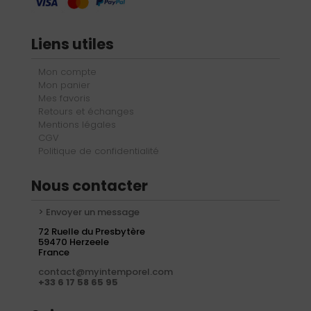
Liens utiles
Mon compte
Mon panier
Mes favoris
Retours et échanges
Mentions légales
CGV
Politique de confidentialité
Nous contacter
> Envoyer un message
72 Ruelle du Presbytère
59470 Herzeele
France
contact@myintemporel.com
+33 6 17 58 65 95