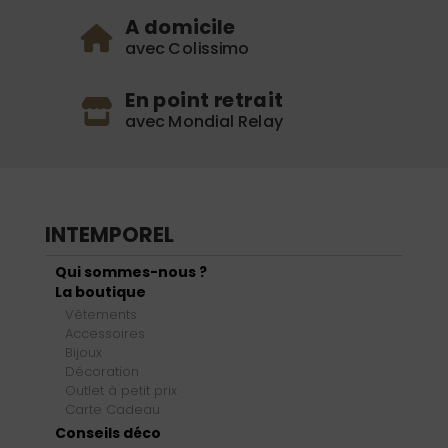
A domicile
avec Colissimo
En point retrait
avec Mondial Relay
INTEMPOREL
Qui sommes-nous ?
La boutique
Vêtements
Accessoires
Bijoux
Décoration
Outlet à petit prix
Carte Cadeau
Conseils déco