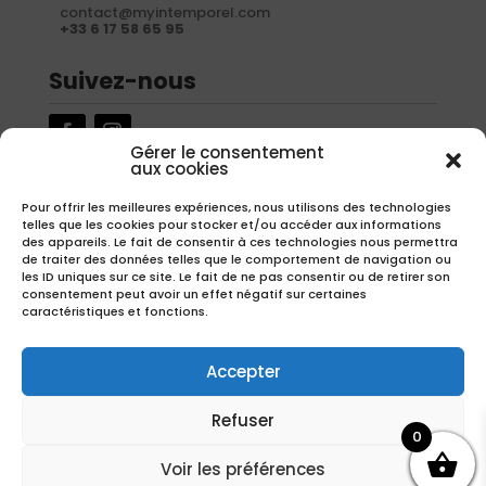
contact@myintemporel.com
+33 6 17 58 65 95
Suivez-nous
Gérer le consentement
aux cookies
Newsletter
Pour offrir les meilleures expériences, nous utilisons des technologies
telles que les cookies pour stocker et/ou accéder aux informations
Inscrivez-vous à notre newsletter pour recevoir nos offres
des appareils. Le fait de consentir à ces technologies nous permettra
exclusives.
de traiter des données telles que le comportement de navigation ou
les ID uniques sur ce site. Le fait de ne pas consentir ou de retirer son
consentement peut avoir un effet négatif sur certaines
caractéristiques et fonctions.
S'inscrire
Accepter
Refuser
0
Copyright – Réalisation
EMIPROD
Voir les préférences
Avec la participation financière de la région Hauts-de-France