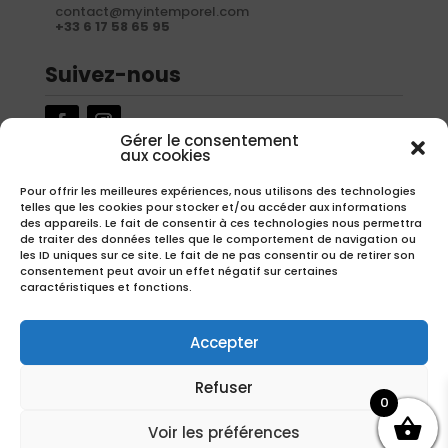
contact@myintemporel.com
+33 6 17 58 65 95
Suivez-nous
Gérer le consentement
aux cookies
Newsletter
Pour offrir les meilleures expériences, nous utilisons des technologies
telles que les cookies pour stocker et/ou accéder aux informations
Inscrivez-vous à notre newsletter pour recevoir nos offres
des appareils. Le fait de consentir à ces technologies nous permettra
exclusives.
de traiter des données telles que le comportement de navigation ou
les ID uniques sur ce site. Le fait de ne pas consentir ou de retirer son
consentement peut avoir un effet négatif sur certaines
caractéristiques et fonctions.
S'inscrire
Accepter
Refuser
0
Copyright – Réalisation
EMIPROD
Voir les préférences
Avec la participation financière de la région Hauts-de-France