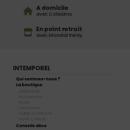
A domicile
avec Colissimo
En point retrait
avec Mondial Relay
INTEMPOREL
Qui sommes-nous ?
La boutique
Vêtements
Accessoires
Bijoux
Décoration
Outlet à petit prix
Carte Cadeau
Conseils déco