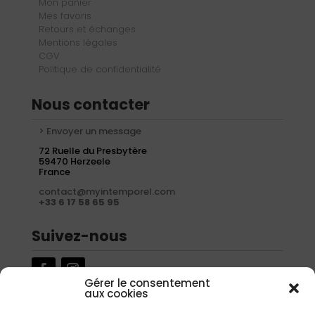
Mon panier
Mes favoris
Retours et échanges
Mentions légales
CGV
Politique de confidentialité
Nous contacter
> Envoyer un message
72 Ruelle du Presbytère
59470 Herzeele
France
contact@myintemporel.com
+33 6 17 58 65 95
Suivez-nous
Gérer le consentement
aux cookies
Newsletter