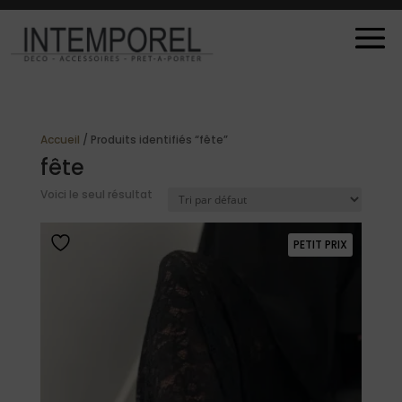
Accueil
/ Produits identifiés “fête”
fête
Voici le seul résultat
PETIT PRIX