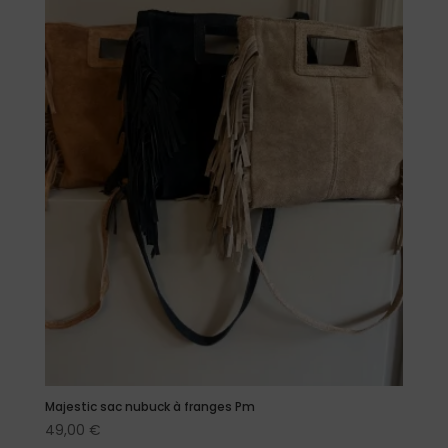
Majestic sac nubuck à franges Pm
49,00
€