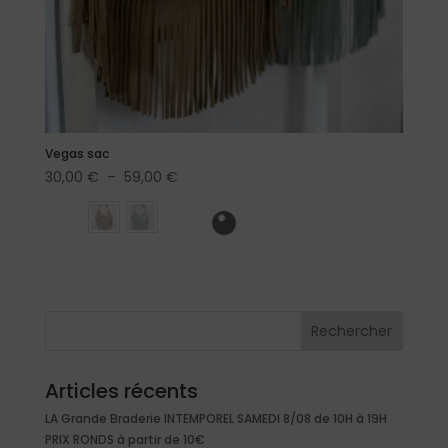
Vegas sac
Plage
30,00
€
–
59,00
€
de
prix :
30,00 €
à
59,00 €
Rechercher
Articles récents
LA Grande Braderie INTEMPOREL SAMEDI 8/08 de 10H à 19H
PRIX RONDS à partir de 10€