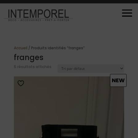
Accueil
/ Produits identifiés “franges”
franges
5 résultats affichés
NEW