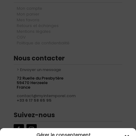
Mon compte
Mon panier
Mes favoris
Retours et échanges
Mentions légales
CGV
Politique de confidentialité
Nous contacter
> Envoyer un message
72 Ruelle du Presbytère
59470 Herzeele
France
contact@myintemporel.com
+33 6 17 58 65 95
Suivez-nous
Gérer le consentement