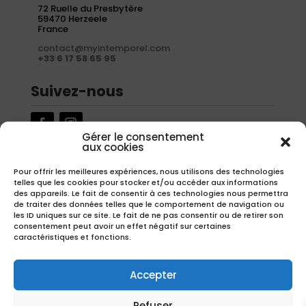
72 Ruelle du Presbytère
59470 Herzeele
France
contact@myintemporel.com
+33 6 17 58 65 95
Suivez-nous
Gérer le consentement
aux cookies
Newsletter
Pour offrir les meilleures expériences, nous utilisons des technologies
telles que les cookies pour stocker et/ou accéder aux informations
Inscrivez-vous à notre newsletter pour recevoir nos offres
des appareils. Le fait de consentir à ces technologies nous permettra
exclusives.
de traiter des données telles que le comportement de navigation ou
les ID uniques sur ce site. Le fait de ne pas consentir ou de retirer son
consentement peut avoir un effet négatif sur certaines
caractéristiques et fonctions.
S'inscrire
Accepter
Refuser