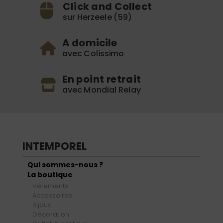
Click and Collect
sur Herzeele (59)
A domicile
avec Colissimo
En point retrait
avec Mondial Relay
INTEMPOREL
Qui sommes-nous ?
La boutique
Vêtements
Accessoires
Bijoux
Décoration