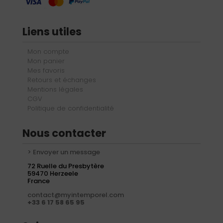
Liens utiles
Mon compte
Mon panier
Mes favoris
Retours et échanges
Mentions légales
CGV
Politique de confidentialité
Nous contacter
> Envoyer un message
72 Ruelle du Presbytère
59470 Herzeele
France
contact@myintemporel.com
+33 6 17 58 65 95