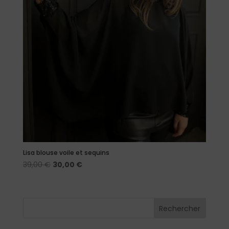
Lisa blouse voile et sequins
Le
Le
39,00
€
30,00
€
prix
prix
initial
actuel
était :
est :
Rechercher
39,00 €.
30,00 €.