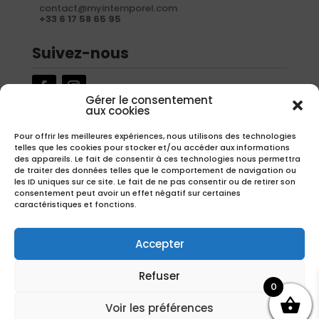
contact@myintemporel.com
+33 6 17 58 65 95
Suivez-nous
Gérer le consentement
aux cookies
Newsletter
Pour offrir les meilleures expériences, nous utilisons des technologies
telles que les cookies pour stocker et/ou accéder aux informations
Inscrivez-vous à notre newsletter pour recevoir nos offres
des appareils. Le fait de consentir à ces technologies nous permettra
exclusives.
de traiter des données telles que le comportement de navigation ou
les ID uniques sur ce site. Le fait de ne pas consentir ou de retirer son
consentement peut avoir un effet négatif sur certaines
caractéristiques et fonctions.
S'inscrire
Accepter
Refuser
0
Copyright – Réalisation
EMIPROD
Voir les préférences
Avec la participation financière de la région Hauts-de-France