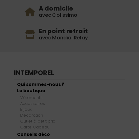
A domicile
avec Colissimo
En point retrait
avec Mondial Relay
INTEMPOREL
Qui sommes-nous ?
La boutique
Vêtements
Accessoires
Bijoux
Décoration
Outlet à petit prix
Carte Cadeau
Conseils déco