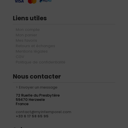
Liens utiles
Mon compte
Mon panier
Mes favoris
Retours et échanges
Mentions légales
CGV
Politique de confidentialité
Nous contacter
> Envoyer un message
72 Ruelle du Presbytère
59470 Herzeele
France
contact@myintemporel.com
+33 6 17 58 65 95