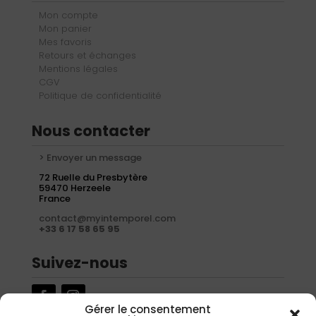
Mon compte
Mon panier
Mes favoris
Retours et échanges
Mentions légales
CGV
Politique de confidentialité
Nous contacter
> Envoyer un message
72 Ruelle du Presbytère
59470 Herzeele
France
contact@myintemporel.com
+33 6 17 58 65 95
Suivez-nous
Gérer le consentement