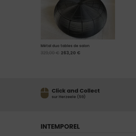
Métal duo tables de salon
Le
Le
329,00
€
263,20
€
prix
prix
initial
actuel
était :
est :
329,00 €.
263,20 €.
Click and Collect
sur Herzeele (59)
INTEMPOREL