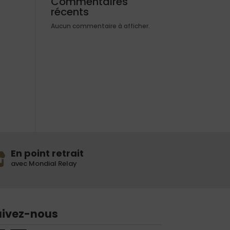
Commentaires
récents
Aucun commentaire à afficher.
En point retrait
avec Mondial Relay
uivez-nous