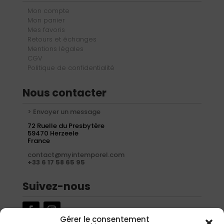
Mon compte
Mon panier
Mes favoris
Retours et échanges
Mentions légales
CGV
Politique de confidentialité
Nous contacter
> Envoyer un message
72 Ruelle du Presbytère
59470 Herzeele
France
contact@myintemporel.com
+33 6 17 58 65 95
Suivez-nous
Gérer le consentement