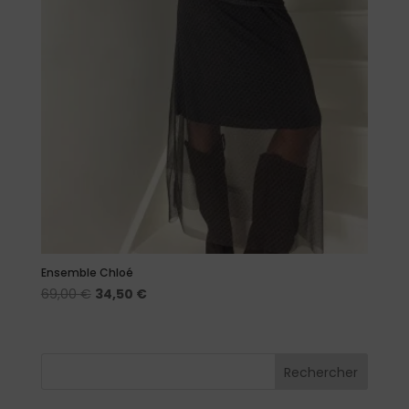
Ensemble Chloé
Le
Le
69,00
€
34,50
€
prix
prix
initial
actuel
était :
est :
Rechercher
69,00 €.
34,50 €.