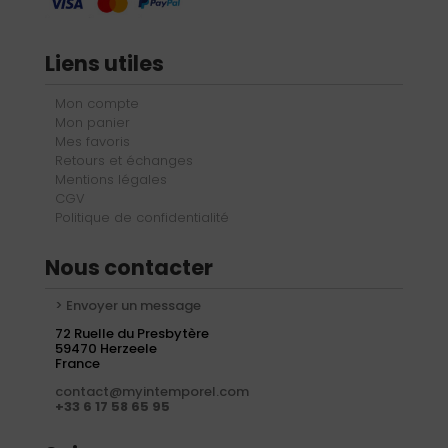
Liens utiles
Mon compte
Mon panier
Mes favoris
Retours et échanges
Mentions légales
CGV
Politique de confidentialité
Nous contacter
> Envoyer un message
72 Ruelle du Presbytère
59470 Herzeele
France
contact@myintemporel.com
+33 6 17 58 65 95