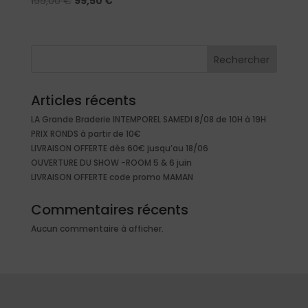
Le
Le
199,00
€
99,50
€
prix
prix
initial
actuel
était :
est :
Rechercher
199,00 €.
99,50 €.
Articles récents
LA Grande Braderie INTEMPOREL SAMEDI 8/08 de 10H à 19H
PRIX RONDS à partir de 10€
LIVRAISON OFFERTE dès 60€ jusqu’au 18/06
OUVERTURE DU SHOW -ROOM 5 & 6 juin
LIVRAISON OFFERTE code promo MAMAN
Commentaires récents
Aucun commentaire à afficher.