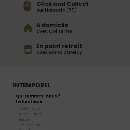
Click and Collect
sur Herzeele (59)
A domicile
avec Colissimo
En point retrait
avec Mondial Relay
INTEMPOREL
Qui sommes-nous ?
La boutique
Vêtements
Accessoires
Bijoux
Décoration