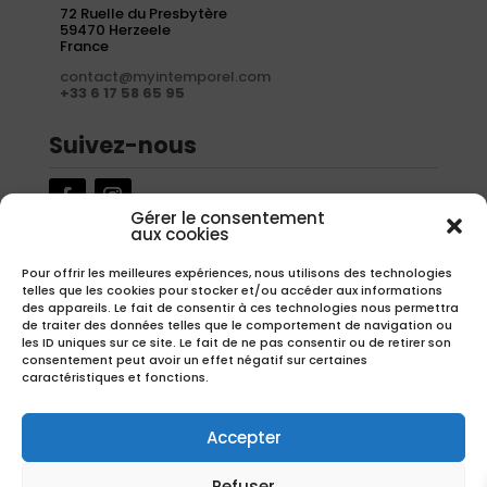
72 Ruelle du Presbytère
59470 Herzeele
France
contact@myintemporel.com
+33 6 17 58 65 95
Suivez-nous
Gérer le consentement
aux cookies
Newsletter
Pour offrir les meilleures expériences, nous utilisons des technologies
telles que les cookies pour stocker et/ou accéder aux informations
Inscrivez-vous à notre newsletter pour recevoir nos offres
des appareils. Le fait de consentir à ces technologies nous permettra
exclusives.
de traiter des données telles que le comportement de navigation ou
les ID uniques sur ce site. Le fait de ne pas consentir ou de retirer son
consentement peut avoir un effet négatif sur certaines
caractéristiques et fonctions.
S'inscrire
Accepter
Refuser