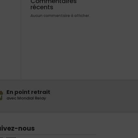
Commentaires
récents
Aucun commentaire à afficher.
En point retrait
avec Mondial Relay
uivez-nous