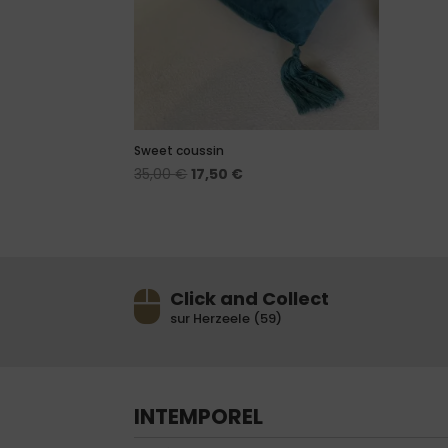
Sweet coussin
Le
Le
35,00
€
17,50
€
prix
prix
initial
actuel
était :
est :
35,00 €.
17,50 €.
Click and Collect
sur Herzeele (59)
INTEMPOREL