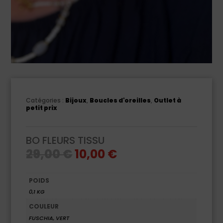
Catégories :
Bijoux
,
Boucles d'oreilles
,
Outlet à
petit prix
BO FLEURS TISSU
Le
Le
29,00
€
10,00
€
prix
prix
initial
actuel
était :
est :
29,00 €.
10,00 €.
POIDS
0,1 KG
COULEUR
FUSCHIA, VERT