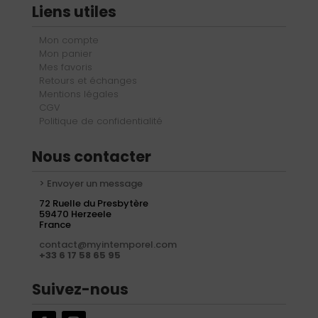
Liens utiles
Mon compte
Mon panier
Mes favoris
Retours et échanges
Mentions légales
CGV
Politique de confidentialité
Nous contacter
> Envoyer un message
72 Ruelle du Presbytère
59470 Herzeele
France
contact@myintemporel.com
+33 6 17 58 65 95
Suivez-nous