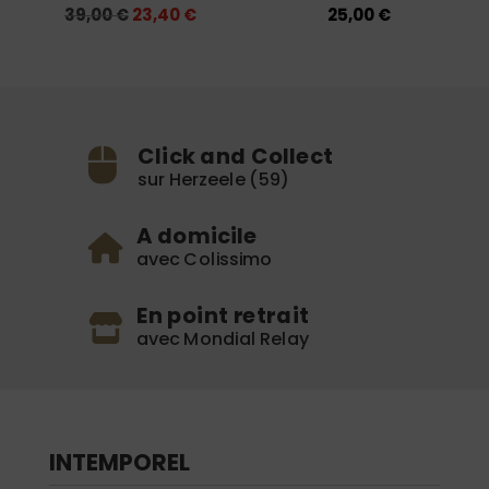
Le
Le
39,00
€
23,40
€
25,00
€
prix
prix
initial
actuel
était :
est :
39,00 €.
23,40 €.
Click and Collect
sur Herzeele (59)
A domicile
avec Colissimo
En point retrait
avec Mondial Relay
INTEMPOREL