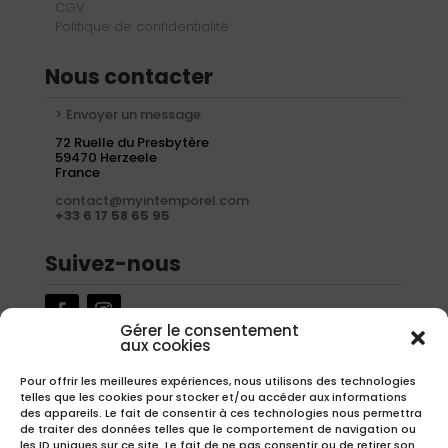
CGV
Politique de confidentialité
Nous contacter
> Envoyer un message
72 Ruelle du Presbytère
59470 Herzeele
France
contact@myintemporel.com
+33 6 17 58 65 95
Suivez-nous
Gérer le consentement
aux cookies
Newsletter
Pour offrir les meilleures expériences, nous utilisons des technologies
telles que les cookies pour stocker et/ou accéder aux informations
Inscrivez-vous à notre newsletter pour recevoir nos offres
des appareils. Le fait de consentir à ces technologies nous permettra
exclusives.
de traiter des données telles que le comportement de navigation ou
les ID uniques sur ce site. Le fait de ne pas consentir ou de retirer son