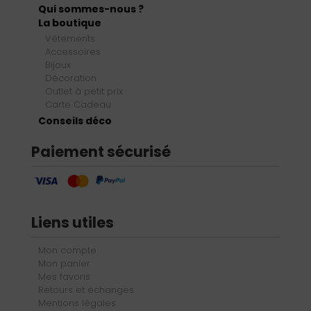
Qui sommes-nous ?
La boutique
Vêtements
Accessoires
Bijoux
Décoration
Outlet à petit prix
Carte Cadeau
Conseils déco
Paiement sécurisé
Liens utiles
Mon compte
Mon panier
Mes favoris
Retours et échanges
Mentions légales