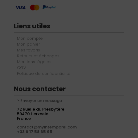
Liens utiles
Mon compte
Mon panier
Mes favoris
Retours et échanges
Mentions légales
CGV
Politique de confidentialité
Nous contacter
> Envoyer un message
72 Ruelle du Presbytère
59470 Herzeele
France
contact@myintemporel.com
+33 6 17 58 65 95