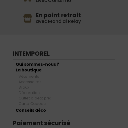
avec Colissimo
En point retrait
avec Mondial Relay
INTEMPOREL
Qui sommes-nous ?
La boutique
Vêtements
Accessoires
Bijoux
Décoration
Outlet à petit prix
Carte Cadeau
Conseils déco
Paiement sécurisé