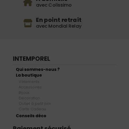
avec Colissimo
En point retrait
avec Mondial Relay
INTEMPOREL
Qui sommes-nous ?
La boutique
Vêtements
Accessoires
Bijoux
Décoration
Outlet à petit prix
Carte Cadeau
Conseils déco
Paiement sécurisé