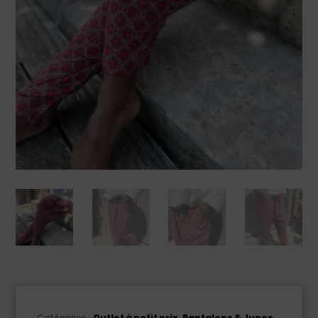
Catégories :
Outlet à petit prix
,
Pantalons & Jupes
,