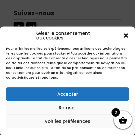
Suivez-nous
Gérer le consentement
aux cookies
Newsletter
Pour offrir les meilleures expériences, nous utilisons des technologies
telles que les cookies pour stocker et/ou accéder aux informations
Inscrivez-vous à notre newsletter pour recevoir nos offres
des appareils. Le fait de consentir à ces technologies nous permettra
exclusives.
de traiter des données telles que le comportement de navigation ou
les ID uniques sur ce site. Le fait de ne pas consentir ou de retirer son
consentement peut avoir un effet négatif sur certaines
caractéristiques et fonctions.
S'inscrire
Accepter
Refuser
0
Copyright – Réalisation
EMIPROD
Voir les préférences
Avec la participation financière de la région Hauts-de-France