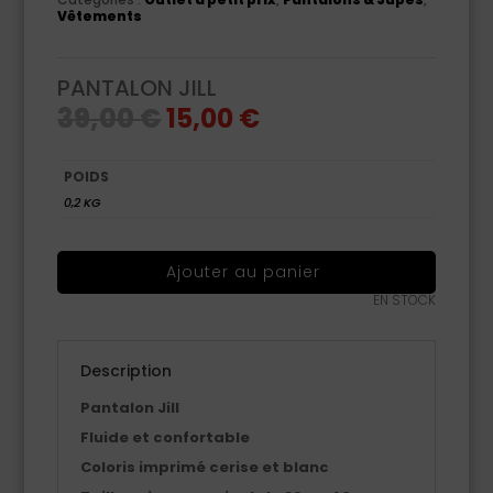
Vêtements
PANTALON JILL
Le
Le
39,00
€
15,00
€
prix
prix
initial
actuel
était :
est :
39,00 €.
15,00 €.
POIDS
0,2 KG
Ajouter au panier
EN STOCK
Description
Pantalon Jill
Fluide et confortable
Coloris imprimé cerise et blanc