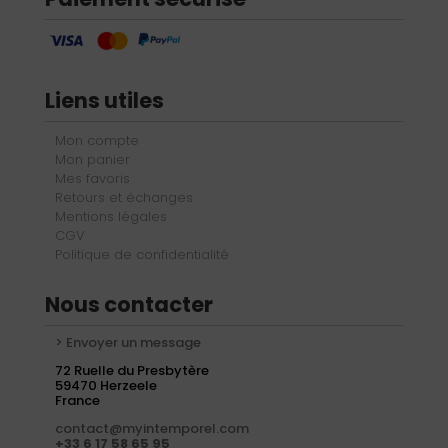
Liens utiles
Mon compte
Mon panier
Mes favoris
Retours et échanges
Mentions légales
CGV
Politique de confidentialité
Nous contacter
> Envoyer un message
72 Ruelle du Presbytère
59470 Herzeele
France
contact@myintemporel.com
+33 6 17 58 65 95