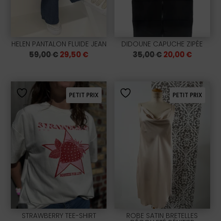
HELEN PANTALON FLUIDE JEAN
DIDOUNE CAPUCHE ZIPÉE
Le
Le
Le
Le
59,00
€
29,50
€
35,00
€
20,00
€
prix
prix
prix
prix
initial
actuel
initial
actuel
était :
est :
était :
est :
59,00 €.
29,50 €.
35,00 €.
20,00 €
PETIT PRIX
PETIT PRIX
STRAWBERRY TEE-SHIRT
ROBE SATIN BRETELLES