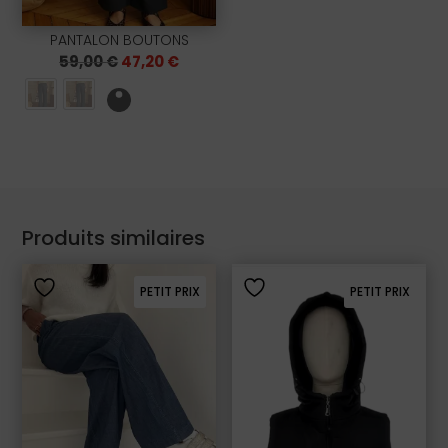
PANTALON BOUTONS
Le
Le
59,00
€
47,20
€
prix
prix
initial
actuel
était :
est :
59,00 €.
47,20 €.
Produits similaires
PETIT PRIX
PETIT PRIX