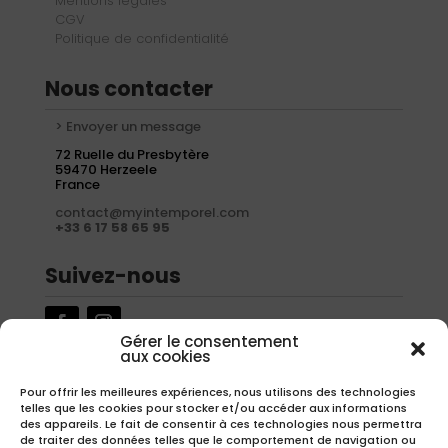
Mentions légales
CGV
Politique de confidentialité
Nous contacter
> Envoyer un message
72 Ruelle du Presbytère
59470 Herzeele
France
contact@myintemporel.com
+33 6 17 58 65 95
Suivez-nous
Gérer le consentement
aux cookies
Newsletter
Pour offrir les meilleures expériences, nous utilisons des technologies
telles que les cookies pour stocker et/ou accéder aux informations
Inscrivez-vous à notre newsletter pour recevoir nos offres
des appareils. Le fait de consentir à ces technologies nous permettra
exclusives.
de traiter des données telles que le comportement de navigation ou