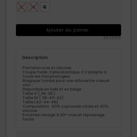
L
M
S
Ajouter au panier
EN STOCK
Description
Pantalon soie et viscose
Coupe fuide ,taille élastique, il s’adapte à
toute les morphologies.
Magique tombé pour une silhouette casual
chic .
Disponible en kaki et en beige
Taille S ( 36-38 )
Taille M ( 38-40-42)
Taille L42-44-46)
Composition 60% cuprosoie vitale et 40%
viscose
Entretien lavage à 30° max et repassage
facile