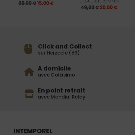
DÉCOLLETÉ BÉNITIER
Le
Le
39,00
€
15,00
€
Le
Le
prix
prix
49,00
€
20,00
€
prix
prix
initial
actuel
initial
actuel
était :
est :
était :
est :
39,00 €.
15,00 €.
49,00 €.
20,00 €
Click and Collect
sur Herzeele (59)
A domicile
avec Colissimo
En point retrait
avec Mondial Relay
INTEMPOREL