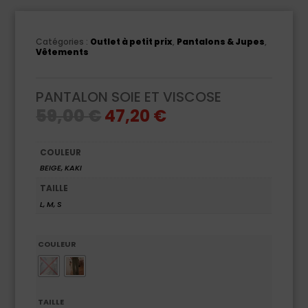
Catégories :
Outlet à petit prix
,
Pantalons & Jupes
,
Vêtements
PANTALON SOIE ET VISCOSE
Le
Le
59,00
€
47,20
€
prix
prix
initial
actuel
était :
est :
59,00 €.
47,20 €.
COULEUR
BEIGE, KAKI
TAILLE
L, M, S
COULEUR
TAILLE