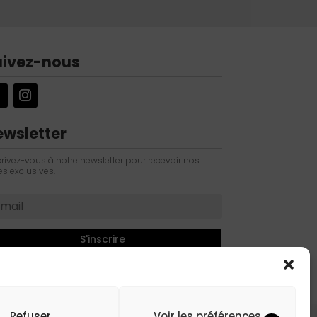
uivez-nous
ewsletter
crivez-vous à notre newsletter pour recevoir nos
es exclusives.
S'inscrire
Refuser
Voir les préférences