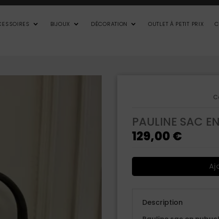
CESSOIRES
BIJOUX
DÉCORATION
OUTLET À PETIT PRIX
C
C
PAULINE SAC 
129,00
€
Aj
Description
Pauline sac en nubuck