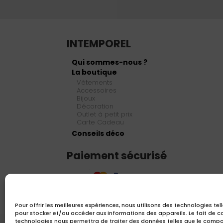
INTEMPOREL
Qui sommes-nous ?
La boutique
Vêtements
Accessoires
Bijoux
Décoration
Outlet à petit prix
Carte Cadeau
Conseils déco
Paiement sécurisé
Pour offrir les meilleures expériences, nous utilisons des technologies tel
pour stocker et/ou accéder aux informations des appareils. Le fait de c
technologies nous permettra de traiter des données telles que le comp