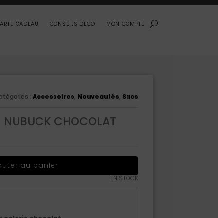
ARTE CADEAU
CONSEILS DÉCO
MON COMPTE
atégories :
Accessoires
,
Nouveautés
,
Sacs
EN NUBUCK CHOCOLAT
outer au panier
EN STOCK
 coloris chocolat