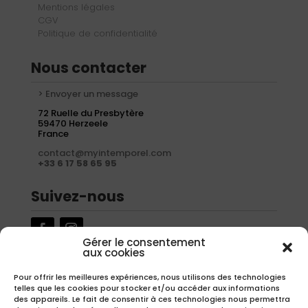
Mentions légales
CGV
Politique de confidentialité
Nous contacter
> Envoyer un message
72 Ruelle du Presbytère
59470 Herzeele
France
contact@myintemporel.com
+33 6 17 58 65 95
Suivez-nous
Gérer le consentement
aux cookies
Newsletter
Pour offrir les meilleures expériences, nous utilisons des technologies
telles que les cookies pour stocker et/ou accéder aux informations
Inscrivez-vous à notre newsletter pour recevoir nos offres
des appareils. Le fait de consentir à ces technologies nous permettra
exclusives.