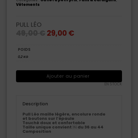
Vêtements
PULL LÉO
Le
Le
49,00
€
29,00
€
prix
prix
initial
actuel
était :
est :
49,00 €.
29,00 €.
POIDS
0,2 KG
Ajouter au panier
EN STOCK
Description
Pull Léo maille légère, encolure ronde
et boutons sur l’épaule
Touché doux et confortable
Taille unique convient ￼ du 36 au 44
Composition