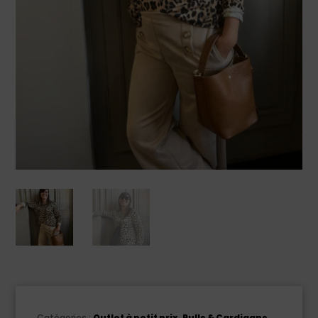
Catégories :
Outlet à petit prix
,
Pulls & Cardigans
,