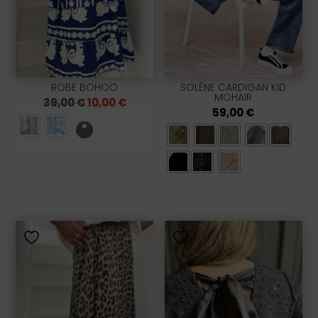
ROBE BOHOO
SOLÈNE CARDIGAN KID
MOHAIR
Le
Le
39,00
€
10,00
€
prix
prix
59,00
€
initial
actuel
était :
est :
39,00 €.
10,00 €.