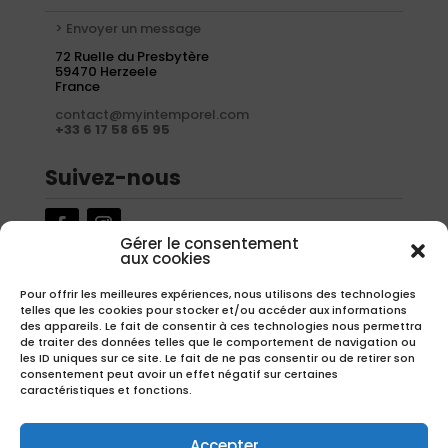
> Envoyer un message
72 Ruelle du Presbytère
59470 Herzeele
France
contact@myintemporel.com
+33 6 17 58 65 95
Suivez-nous
Gérer le consentement
aux cookies
Newsletter
Pour offrir les meilleures expériences, nous utilisons des technologies
telles que les cookies pour stocker et/ou accéder aux informations
Inscrivez-vous à notre newsletter pour recevoir nos offres
des appareils. Le fait de consentir à ces technologies nous permettra
exclusives.
de traiter des données telles que le comportement de navigation ou
les ID uniques sur ce site. Le fait de ne pas consentir ou de retirer son
consentement peut avoir un effet négatif sur certaines
caractéristiques et fonctions.
S'inscrire
Accepter