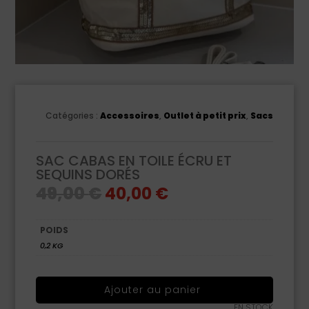
Catégories :
Accessoires
,
Outlet à petit prix
,
Sacs
SAC CABAS EN TOILE ÉCRU ET
SEQUINS DORÉS
Le
Le
49,00
€
40,00
€
prix
prix
initial
actuel
était :
est :
49,00 €.
40,00 €.
POIDS
0,2 KG
Ajouter au panier
EN STOCK