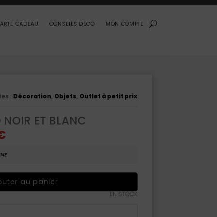
ARTE CADEAU
CONSEILS DÉCO
MON COMPTE
ies :
Décoration
,
Objets
,
Outlet à petit prix
NOIR ET BLANC
Le
€
prix
actuel
est :
INE
€.
50,00 €.
outer au panier
EN STOCK