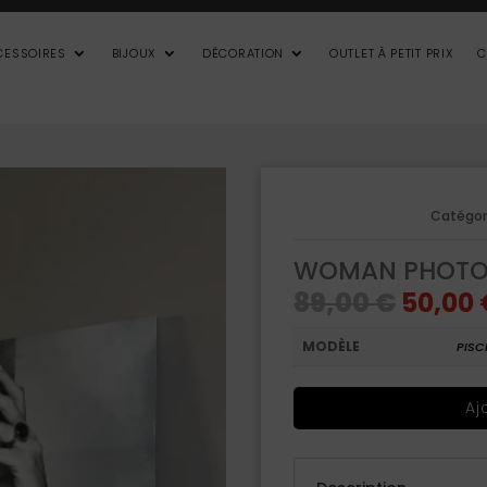
CESSOIRES
BIJOUX
DÉCORATION
OUTLET À PETIT PRIX
C
Catégor
WOMAN PHOTO 
Le
89,00
€
50,00
prix
initial
était :
MODÈLE
PISC
89,00 
Aj