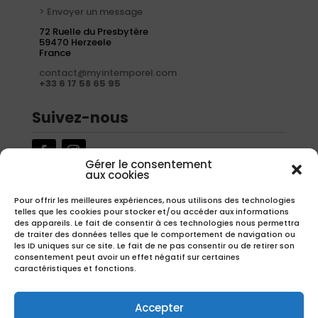
> Envoyer un message
72 Ruelle du Presbytère
59470 Herzeele
France
contact@myintemporel.com
+33 6 17 58 65 95
Suivez-nous
Gérer le consentement
aux cookies
Newsletter
Pour offrir les meilleures expériences, nous utilisons des technologies
telles que les cookies pour stocker et/ou accéder aux informations
Inscrivez-vous à notre newsletter pour recevoir nos offres
des appareils. Le fait de consentir à ces technologies nous permettra
exclusives.
de traiter des données telles que le comportement de navigation ou
les ID uniques sur ce site. Le fait de ne pas consentir ou de retirer son
consentement peut avoir un effet négatif sur certaines
caractéristiques et fonctions.
S'inscrire
Accepter