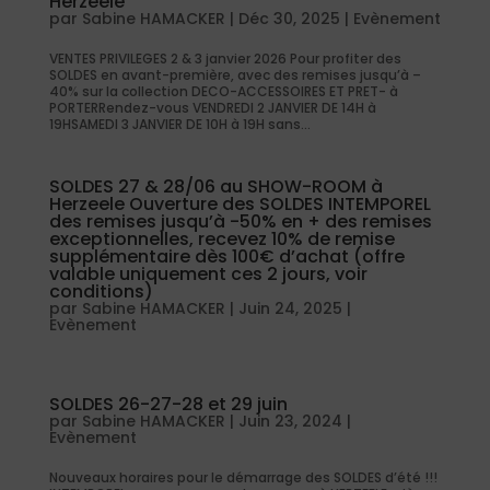
Herzeele
par
Sabine HAMACKER
|
Déc 30, 2025
|
Evènement
VENTES PRIVILEGES 2 & 3 janvier 2026 Pour profiter des
SOLDES en avant-première, avec des remises jusqu’à –
40% sur la collection DECO-ACCESSOIRES ET PRET- à
PORTERRendez-vous VENDREDI 2 JANVIER DE 14H à
19HSAMEDI 3 JANVIER DE 10H à 19H sans...
SOLDES 27 & 28/06 au SHOW-ROOM à
Herzeele Ouverture des SOLDES INTEMPOREL
des remises jusqu’à -50% en + des remises
exceptionnelles, recevez 10% de remise
supplémentaire dès 100€ d’achat (offre
valable uniquement ces 2 jours, voir
conditions)
par
Sabine HAMACKER
|
Juin 24, 2025
|
Evènement
SOLDES 26-27-28 et 29 juin
par
Sabine HAMACKER
|
Juin 23, 2024
|
Evènement
Nouveaux horaires pour le démarrage des SOLDES d’été !!!