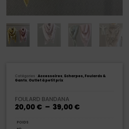
Catégories :
Accessoires
,
Echarpes, Foulards &
Gants
,
Outlet à petit prix
FOULARD BANDANA
Plage
20,00
€
–
39,00
€
de
prix :
20,00 €
à
POIDS
39,00 €
ND