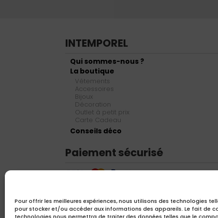
INTEMPOREL
Qui sommes-nous ?
La boutique
Vêtements
Accessoires
Bijoux
Décoration
Outlet à petit prix
Carte Cadeau
Conseils déco
Paiement sécurisé
Pour offrir les meilleures expériences, nous utilisons des technologies tel
pour stocker et/ou accéder aux informations des appareils. Le fait de c
technologies nous permettra de traiter des données telles que le comp