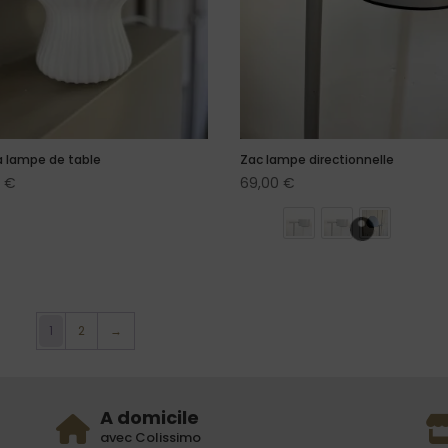
 lampe de table
Zac lampe directionnelle
0
€
69,00
€
1
2
→
A domicile
avec Colissimo