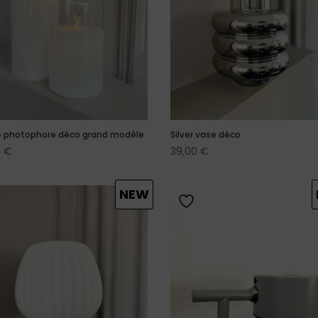
photophore déco grand modèle
Silver vase déco
0
€
39,00
€
NEW