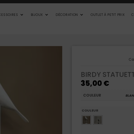
CESSOIRES
BIJOUX
DÉCORATION
OUTLET À PETIT PRIX
C
Ca
BIRDY STATUET
35,00
€
COULEUR
BLAN
COULEUR