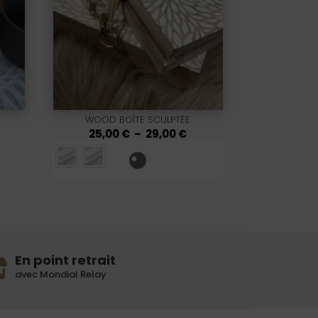
WOOD BOÎTE SCULPTÉE
Plage
25,00
€
–
29,00
€
de
prix :
25,00 €
à
29,00 €
En point retrait
avec Mondial Relay