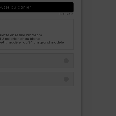
outer au panier
EN STOCK
atuette en résine Pm 24cm
t 2 coloris noir ou blanc
petit modèle ou 34 cm grand modèle