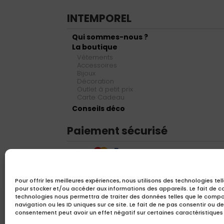
INTEMPOREL
Qui sommes-nous ?
La boutique
Vêtements
Accessoires
Bijoux
Décoration
Outlet à petit prix
Carte Cadeau
Conseils déco
Paiement sécurisé
Pour offrir les meilleures expériences, nous utilisons des technologies tel
pour stocker et/ou accéder aux informations des appareils. Le fait de c
technologies nous permettra de traiter des données telles que le comp
navigation ou les ID uniques sur ce site. Le fait de ne pas consentir ou de
consentement peut avoir un effet négatif sur certaines caractéristiques 