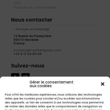
CGV
Politique de confidentialité
Nous contacter
> Envoyer un message
72 Ruelle du Presbytère
59470 Herzeele
France
contact@myintemporel.com
+33 6 17 58 65 95
Suivez-nous
Gérer le consentement
aux cookies
Newsletter
Pour offrir les meilleures expériences, nous utilisons des technologies
telles que les cookies pour stocker et/ou accéder aux informations
Inscrivez-vous à notre newsletter pour recevoir nos offres
des appareils. Le fait de consentir à ces technologies nous permettra
exclusives.
de traiter des données telles que le comportement de navigation ou