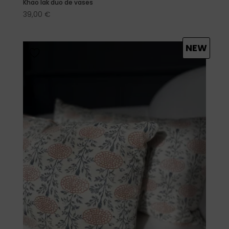
Khao lak duo de vases
39,00
€
NEW