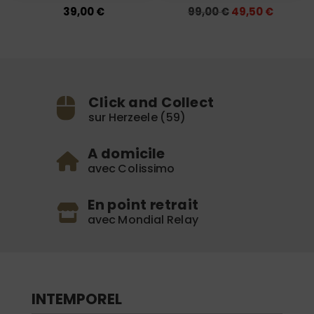
Le
Le
39,00
€
99,00
€
49,50
€
prix
prix
initial
actuel
était :
est :
99,00 €.
49,50 €
Click and Collect
sur Herzeele (59)
A domicile
avec Colissimo
En point retrait
avec Mondial Relay
INTEMPOREL