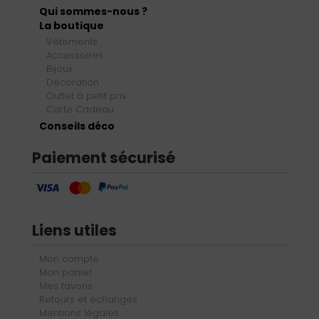
Qui sommes-nous ?
La boutique
Vêtements
Accessoires
Bijoux
Décoration
Outlet à petit prix
Carte Cadeau
Conseils déco
Paiement sécurisé
Liens utiles
Mon compte
Mon panier
Mes favoris
Retours et échanges
Mentions légales