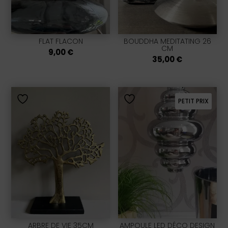
FLAT FLACON
BOUDDHA MEDITATING 26
CM
9,00
€
35,00
€
PETIT PRIX
ARBRE DE VIE 35CM
AMPOULE LED DÉCO DESIGN