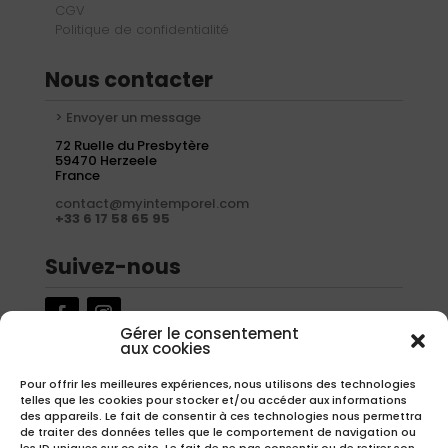
CGV
Politique de confidentialité
Nous contacter
> Envoyer un message
72 Ruelle du Presbytère
59470 Herzeele
France
contact@myintemporel.com
+33 6 17 58 65 95
Suivez-nous
Gérer le consentement
aux cookies
Newsletter
Pour offrir les meilleures expériences, nous utilisons des technologies
telles que les cookies pour stocker et/ou accéder aux informations
Inscrivez-vous à notre newsletter pour recevoir nos offres
des appareils. Le fait de consentir à ces technologies nous permettra
exclusives.
de traiter des données telles que le comportement de navigation ou