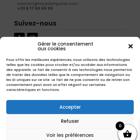
contact@myintemporel.com
+33 6 17 58 65 95
Suivez-nous
Gérer le consentement
aux cookies
Newsletter
Pour offrir les meilleures expériences, nous utilisons des technologies
telles que les cookies pour stocker et/ou accéder aux informations
Inscrivez-vous à notre newsletter pour recevoir nos offres
des appareils. Le fait de consentir à ces technologies nous permettra
exclusives.
de traiter des données telles que le comportement de navigation ou
les ID uniques sur ce site. Le fait de ne pas consentir ou de retirer son
consentement peut avoir un effet négatif sur certaines
caractéristiques et fonctions.
S'inscrire
Accepter
Refuser
0
Copyright – Réalisation
EMIPROD
Voir les préférences
Avec la participation financière de la région Hauts-de-France