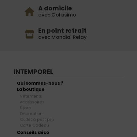
A domicile
avec Colissimo
En point retrait
avec Mondial Relay
INTEMPOREL
Qui sommes-nous ?
La boutique
Vêtements
Accessoires
Bijoux
Décoration
Outlet à petit prix
Carte Cadeau
Conseils déco