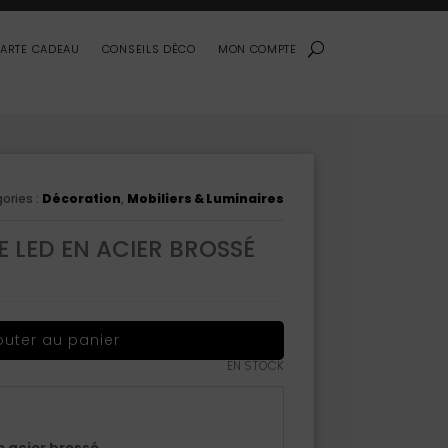
ARTE CADEAU
CONSEILS DÉCO
MON COMPTE
ories :
Décoration
,
Mobiliers & Luminaires
 LED EN ACIER BROSSÉ
outer au panier
EN STOCK
 acier brossé