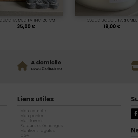
OUDDHA MEDITATING 20 CM
CLOUD BOUGIE PARFUMÉE
35,00
€
19,00
€
A domicile
avec Colissimo
Liens utiles
S
Mon compte
Mon panier
Mes favoris
Retours et échanges
N
Mentions légales
CGV