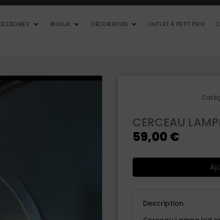
CESSOIRES
BIJOUX
DÉCORATION
OUTLET À PETIT PRIX
C
Catég
CERCEAU LAMPE
59,00
€
Aj
Description
Cerceau Lampe led en