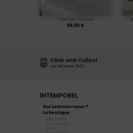
POMPOM COUSSIN
B
35,00
€
Click and Collect
sur Herzeele (59)
INTEMPOREL
Qui sommes-nous ?
La boutique
Vêtements
Accessoires
Bijoux
Décoration