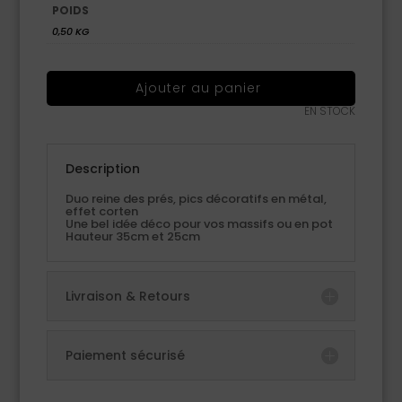
POIDS
0,50 KG
Ajouter au panier
EN STOCK
Description
Duo reine des prés, pics décoratifs en métal,
effet corten
Une bel idée déco pour vos massifs ou en pot
Hauteur 35cm et 25cm
Livraison & Retours
Paiement sécurisé