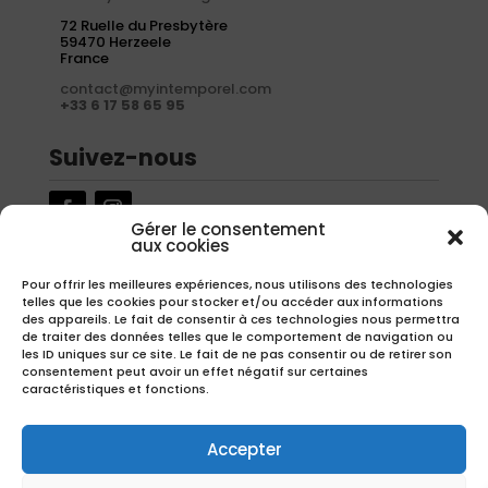
72 Ruelle du Presbytère
59470 Herzeele
France
contact@myintemporel.com
+33 6 17 58 65 95
Suivez-nous
Gérer le consentement
aux cookies
Newsletter
Pour offrir les meilleures expériences, nous utilisons des technologies
telles que les cookies pour stocker et/ou accéder aux informations
Inscrivez-vous à notre newsletter pour recevoir nos offres
des appareils. Le fait de consentir à ces technologies nous permettra
exclusives.
de traiter des données telles que le comportement de navigation ou
les ID uniques sur ce site. Le fait de ne pas consentir ou de retirer son
consentement peut avoir un effet négatif sur certaines
caractéristiques et fonctions.
S'inscrire
Accepter