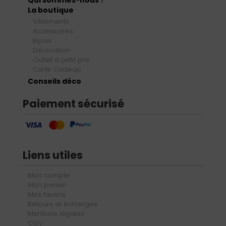
Qui sommes-nous ?
La boutique
Vêtements
Accessoires
Bijoux
Décoration
Outlet à petit prix
Carte Cadeau
Conseils déco
Paiement sécurisé
Liens utiles
Mon compte
Mon panier
Mes favoris
Retours et échanges
Mentions légales
CGV