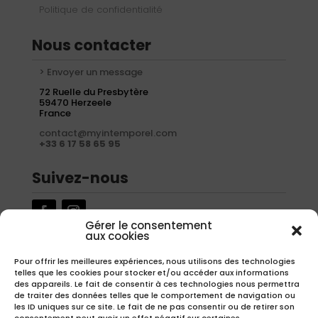
Politique de confidentialité
Nous contacter
> Envoyer un message
72 Ruelle du Presbytère
59470 Herzeele
France
contact@myintemporel.com
+33 6 17 58 65 95
Suivez-nous
Gérer le consentement
aux cookies
Newsletter
Pour offrir les meilleures expériences, nous utilisons des technologies
telles que les cookies pour stocker et/ou accéder aux informations
Inscrivez-vous à notre newsletter pour recevoir nos offres
des appareils. Le fait de consentir à ces technologies nous permettra
exclusives.
de traiter des données telles que le comportement de navigation ou
les ID uniques sur ce site. Le fait de ne pas consentir ou de retirer son