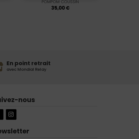
POMPOM COUSSIN
35,00
€
x
tuel
 :
50 €.
En point retrait
avec Mondial Relay
uivez-nous
ewsletter