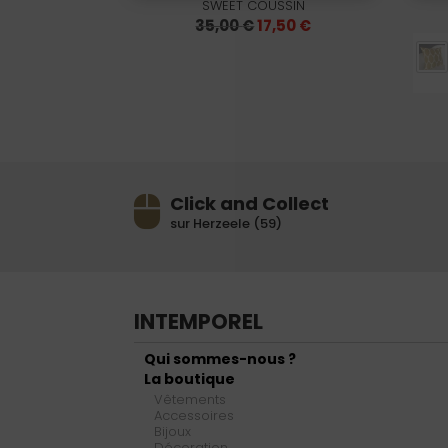
SWEET COUSSIN
Le
Le
35,00
€
17,50
€
prix
prix
initial
actuel
était :
est :
35,00 €.
17,50 €.
Click and Collect
sur Herzeele (59)
INTEMPOREL
Qui sommes-nous ?
La boutique
Vêtements
Accessoires
Bijoux
Décoration