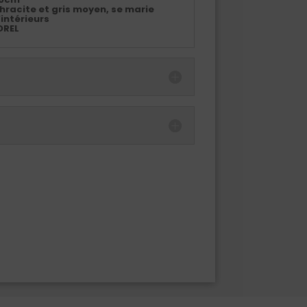
thracite et gris moyen, se marie
’intérieurs
OREL