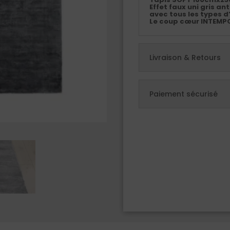
Effet faux uni gris an
avec tous les types d
Le coup cœur INTEMP
Livraison & Retours
Paiement sécurisé