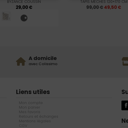
BYZANCE COUSSIN
TAPIS MÈCHES 120×170 CM
Le
Le
29,00
€
99,00
€
49,50
€
prix
pri
initial
ac
était :
est
99,00 €.
49,
A domicile
avec Colissimo
Liens utiles
S
Mon compte
Mon panier
Mes favoris
Retours et échanges
N
Mentions légales
CGV