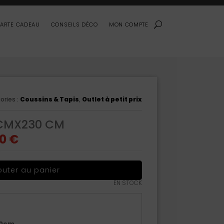
ARTE CADEAU
CONSEILS DÉCO
MON COMPTE
ories :
Coussins & Tapis
,
Outlet à petit prix
0CMX230 CM
Le
40
€
prix
l
actuel
:
est :
00 €.
155,40 €.
outer au panier
EN STOCK
30cm